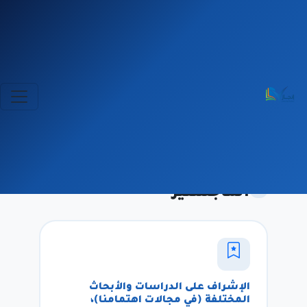
مركز إنجاز العلمى
قسم خدمة باحثي
الماجستير
قسم خدمة باحثي
4 خدمات
الماجستير
الإشراف على الدراسات والأبحاث
المختلفة (في مجالات اهتمامنا)،